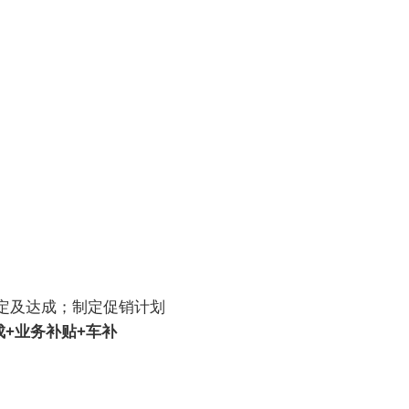
您的当前位置：
首页
>
人才招聘
>
长期招聘
定及达成；制定促销计划
成+业务补贴+车补